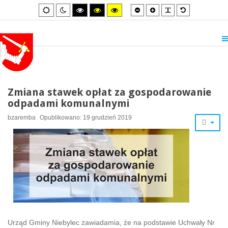
Smaller
Larger
PLG_SYSTEM_
Default
Default
Night
High
High
High
font
font
font
mode
mode
contrast
contrast
contrast
black/white
black/yellow
yellow/black
mode.
mode.
mode.
Zmiana stawek opłat za gospodarowanie
odpadami komunalnymi
bzaremba
Opublikowano: 19 grudzień 2019
Urząd Gminy Niebylec zawiadamia, że na podstawie Uchwały Nr