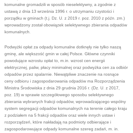
komunalne gromadzili w sposób nieselektywny, a zgodnie z
ustawą z dnia 13 września 1996 r. o utrzymaniu czystości i
porządku w gminach (t.j. Dz. U. z 2019 r. poz. 2010 z późn. zm.)
wprowadzony został obowiązek selektywnego zbierania odpadów
komunalnych.
Podwyżki opłat za odpady komunalne dotknęły nie tylko naszą
gminę, ale większość gmin w całej Polsce. Główne czynniki
powodujące wzrostu opłat to, m.in. wzrost cen energii
elektrycznej, paliw, płacy minimalnej oraz podwyżka cen za odbiór
odpadów przez spalarnie. Niewątpliwe znaczenie na rosnące
ceny odbioru i zagospodarowania odpadów ma Rozporządzenia
Ministra Środowiska z dnia 29 grudnia 2016 r. (Dz. U. z 2017,
poz. 19) w sprawie szczegółowego sposobu selektywnego
zbierania wybranych frakcji odpadów, wprowadzającego wspólny
system segregacji odpadów komunalnych na terenie całego kraju
z podziałem na 5 frakcji odpadów oraz wiele innych ustaw i
rozporządzeń, które nakładają na podmioty odbierające i
zagospodarowujące odpady komunalne szereg zadań, m. in.