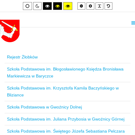
Smaller
Larger
PLG_SYSTEM_
Default
Default
Night
High
High
High
font
font
font
mode
mode
contrast
contrast
contrast
black/white
black/yellow
yellow/black
mode.
mode.
mode.
Rejestr Żłobków
Szkoła Podstawowa im. Błogosławionego Księdza Bronisława
Markiewicza w Baryczce
Szkoła Podstawowa im. Krzysztofa Kamila Baczyńskiego w
Bliziance
Szkoła Podstawowa w Gwoźnicy Dolnej
Szkoła Podstawowa im. Juliana Przybosia w Gwoźnicy Górnej
Szkoła Podstawowa im. Świętego Józefa Sebastiana Pelczara