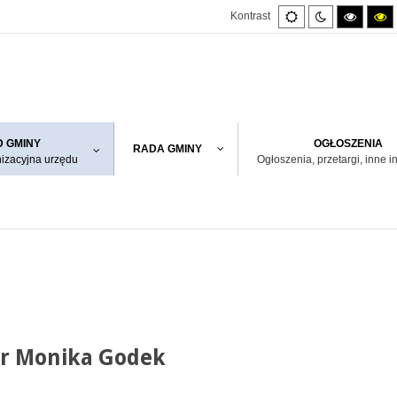
Default
Night
High
H
Kontrast
mode
mode
contras
co
black/w
bl
mode.
m
 GMINY
OGŁOSZENIA
RADA GMINY
nizacyjna urzędu
Ogłoszenia, przetargi, inne i
r Monika Godek