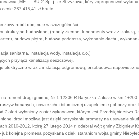
ykonawca „MET – BUD" Sp. j. ze Strzyżowa, kóry zaproponował wykona
 cenie 267 415,41 zł brutto.
eczowy robót obejmuje w szczególności:
konstrukcyjno-budowlane, (roboty ziemne, fundamenty wraz z izolacją, 
arteru, budowa piętra, budowa poddasza, wykonanie dachu, wykonani
cja sanitarna, instalacja wody, instalacja c.o.)
cych przyłącz kanalizacji deszczowej,
acje elektryczne wraz z instalacją odgromową, przebudowa napowietrzn
ony na remont drogi gminnej Nr 1 12206 R Baryczka-Zalesie w km 1+200
uszyw łamanych, nawierzchni bitumicznej uzupełnienie poboczy oraz 
7 ofert wyłoniony został wykonawca, którym jest Przedsiębiorstwo R
ionej drogi możliwa jest dzięki pozyskaniu promesy na usuwanie skut
atach 2010-2012, którą 27 lutego 2014 r. odebrał wójt gminy Zbigniew K
uż kolejna promesa pozyskana dzięki staraniom wójta gminy Niebyle