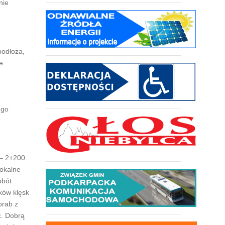
nie
podłoża,
e
ego
 – 2+200.
lokalne
obót
ków klęsk
orab z
c. Dobrą