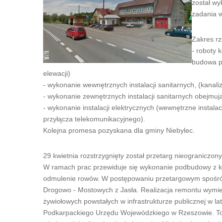
został w
zadania w
Zakres rz
- roboty 
budowa p
elewacji)
- wykonanie wewnętrznych instalacji sanitarnych, (kanaliza
- wykonanie zewnętrznych instalacji sanitarnych obejmują
- wykonanie instalacji elektrycznych (wewnętrzne instal
przyłącza telekomunikacyjnego).
Kolejna promesa pozyskana dla gminy Niebylec.
29 kwietnia rozstrzygnięty został przetarg nieogranicz
W ramach prac przewiduje się wykonanie podbudowy z kr
odmulenie rowów. W postępowaniu przetargowym spośród 
Drogowo - Mostowych z Jasła. Realizacja remontu wymien
żywiołowych powstałych w infrastrukturze publicznej w l
Podkarpackiego Urzędu Wojewódzkiego w Rzeszowie. To j