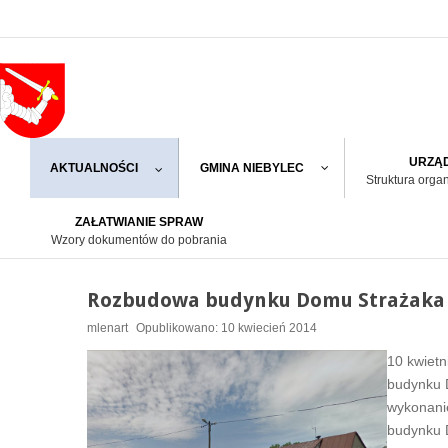
URZĄD
AKTUALNOŚCI
GMINA NIEBYLEC
Struktura orga
ZAŁATWIANIE SPRAW
Wzory dokumentów do pobrania
Rozbudowa budynku Domu Strażaka 
mlenart
Opublikowano: 10 kwiecień 2014
10 kwietn
budynku 
wykonani
budynku 