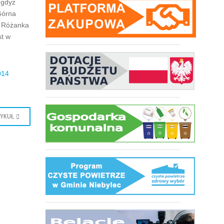
 gdyż
Górna
R Różanka
st w
014
TYKUŁ