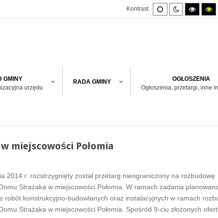
Default
Night
High
H
Kontrast
mode
mode
contras
co
black/w
bl
mode.
m
 GMINY
OGŁOSZENIA
RADA GMINY
nizacyjna urzędu
Ogłoszenia, przetargi, inne i
w miejscowości Połomia
ia 2014 r. rozstrzygnięty został przetarg nieograniczony na rozbudowę
Domu Strażaka w miejscowości Połomia. W ramach zadania planowana
e robót konstrukcyjno-budowlanych oraz instalacyjnych w ramach roz
Domu Strażaka w miejscowości Połomia. Spośród 9-ciu złożonych ofer