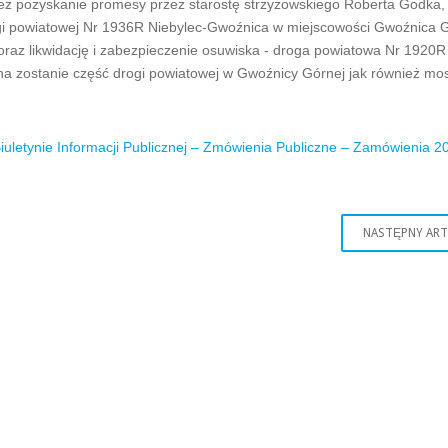
eż pozyskanie promesy przez starostę strzyżowskiego Roberta Godka,
ogi powiatowej Nr 1936R Niebylec-Gwoźnica w miejscowości Gwoźnica 
raz likwidację i zabezpieczenie osuwiska - droga powiatowa Nr 1920
 zostanie część drogi powiatowej w Gwoźnicy Górnej jak również mo
iuletynie Informacji Publicznej – Zmówienia Publiczne – Zamówienia 2
NASTĘPNY AR