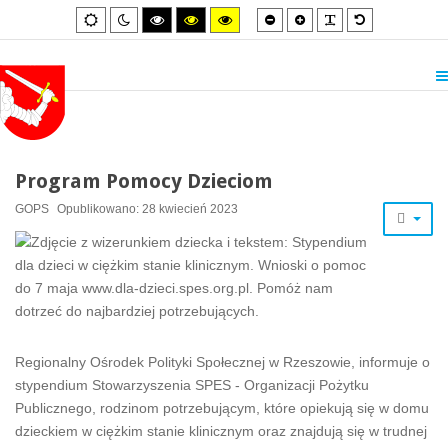
Smaller
Larger
PLG_SYSTEM_
Default
Default
Night
High
High
High
font
font
font
mode
mode
contrast
contrast
contrast
black/white
black/yellow
yellow/black
mode.
mode.
mode.
Program Pomocy Dzieciom
GOPS
Opublikowano: 28 kwiecień 2023
Regionalny Ośrodek Polityki Społecznej w Rzeszowie, informuje o
stypendium Stowarzyszenia SPES - Organizacji Pożytku
Publicznego, rodzinom potrzebującym, które opiekują się w domu
dzieckiem w ciężkim stanie klinicznym oraz znajdują się w trudnej