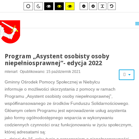
Smaller
Larger
PLG_SYSTEM_
Default
Default
Night
High
High
High
font
font
font
mode
mode
contrast
contrast
contrast
black/white
black/yellow
yellow/black
mode.
mode.
mode.
Program „Asystent osobisty osoby
niepełniosprawnej”- edycja 2022
mlenart
Opublikowano: 15 październik 2021
Gminny Ośrodek Pomocy Społecznej w Niebylcu
informuje o możliwości skorzystania z pomocy w ramach
Programu „Asystent osobisty osoby niepełnosprawnej”,
współfinansowanego ze środków Funduszu Solidarnościowego.
Głównym celem Programu jest wprowadzenie usług asystenta
jako formy ogólnodostępnego wsparcia w wykonywaniu
codziennych czynności oraz funkcjonowaniu w życiu społecznym,
której adresatami są: