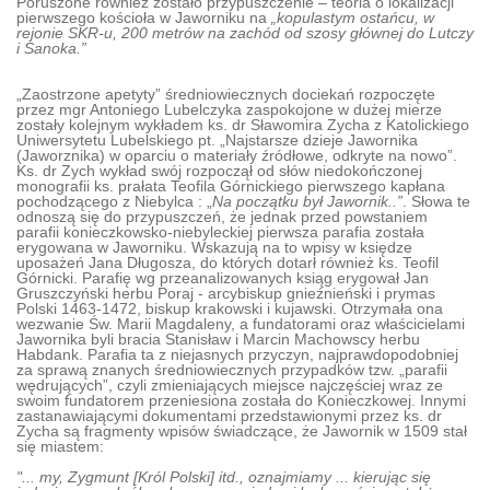
Poruszone również zostało przypuszczenie – teoria o lokalizacji
pierwszego kościoła w Jaworniku na
„kopulastym ostańcu, w
rejonie SKR-u, 200 metrów na zachód od szosy głównej do Lutczy
i Sanoka.”
„Zaostrzone apetyty” średniowiecznych dociekań rozpoczęte
przez mgr Antoniego Lubelczyka zaspokojone w dużej mierze
zostały kolejnym wykładem ks. dr Sławomira Zycha z Katolickiego
Uniwersytetu Lubelskiego pt. „Najstarsze dzieje Jawornika
(Jaworznika) w oparciu o materiały źródłowe, odkryte na nowo”.
Ks. dr Zych wykład swój rozpoczął od słów niedokończonej
monografii ks. prałata Teofila Górnickiego pierwszego kapłana
pochodzącego z Niebylca : „
Na początku był Jawornik..”
. Słowa te
odnoszą się do przypuszczeń, że jednak przed powstaniem
parafii konieczkowsko-niebyleckiej pierwsza parafia została
erygowana w Jaworniku. Wskazują na to wpisy w księdze
uposażeń Jana Długosza, do których dotarł również ks. Teofil
Górnicki. Parafię wg przeanalizowanych ksiąg erygował Jan
Gruszczyński herbu Poraj - arcybiskup gnieźnieński i prymas
Polski 1463-1472, biskup krakowski i kujawski. Otrzymała ona
wezwanie Św. Marii Magdaleny, a fundatorami oraz właścicielami
Jawornika byli bracia Stanisław i Marcin Machowscy herbu
Habdank. Parafia ta z niejasnych przyczyn, najprawdopodobniej
za sprawą znanych średniowiecznych przypadków tzw. „parafii
wędrujących”, czyli zmieniających miejsce najczęściej wraz ze
swoim fundatorem przeniesiona została do Konieczkowej. Innymi
zastanawiającymi dokumentami przedstawionymi przez ks. dr
Zycha są fragmenty wpisów świadczące, że Jawornik w 1509 stał
się miastem:
"... my, Zygmunt [Król Polski] itd., oznajmiamy ... kierując się