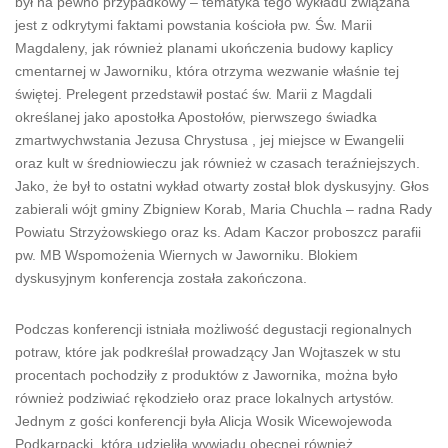
był na pewno przypadkowy – tematyka tego wykładu związana
jest z odkrytymi faktami powstania kościoła pw. Św. Marii
Magdaleny, jak również planami ukończenia budowy kaplicy
cmentarnej w Jaworniku, która otrzyma wezwanie właśnie tej
świętej. Prelegent przedstawił postać św. Marii z Magdali
określanej jako apostołka Apostołów, pierwszego świadka
zmartwychwstania Jezusa Chrystusa , jej miejsce w Ewangelii
oraz kult w średniowieczu jak również w czasach teraźniejszych.
Jako, że był to ostatni wykład otwarty został blok dyskusyjny. Głos
zabierali wójt gminy Zbigniew Korab, Maria Chuchla – radna Rady
Powiatu Strzyżowskiego oraz ks. Adam Kaczor proboszcz parafii
pw. MB Wspomożenia Wiernych w Jaworniku. Blokiem
dyskusyjnym konferencja została zakończona.
Podczas konferencji istniała możliwość degustacji regionalnych
potraw, które jak podkreślał prowadzący Jan Wojtaszek w stu
procentach pochodziły z produktów z Jawornika, można było
również podziwiać rękodzieło oraz prace lokalnych artystów.
Jednym z gości konferencji była Alicja Wosik Wicewojewoda
Podkarpacki, która udzieliła wywiadu obecnej również