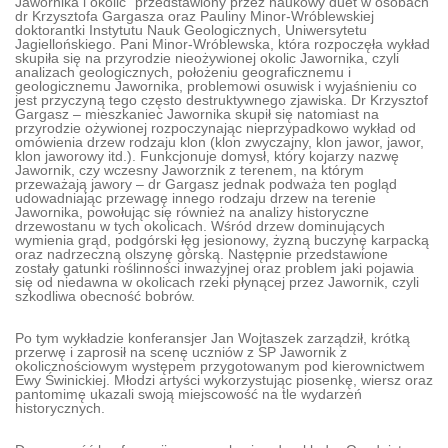
Jawornika i okolic” przedstawiony przez naukowy duet w osobach
dr Krzysztofa Gargasza oraz Pauliny Minor-Wróblewskiej
doktorantki Instytutu Nauk Geologicznych, Uniwersytetu
Jagiellońskiego. Pani Minor-Wróblewska, która rozpoczęła wykład
skupiła się na przyrodzie nieożywionej okolic Jawornika, czyli
analizach geologicznych, położeniu geograficznemu i
geologicznemu Jawornika, problemowi osuwisk i wyjaśnieniu co
jest przyczyną tego często destruktywnego zjawiska. Dr Krzysztof
Gargasz – mieszkaniec Jawornika skupił się natomiast na
przyrodzie ożywionej rozpoczynając nieprzypadkowo wykład od
omówienia drzew rodzaju klon (klon zwyczajny, klon jawor, jawor,
klon jaworowy itd.). Funkcjonuje domysł, który kojarzy nazwę
Jawornik, czy wczesny Jaworznik z terenem, na którym
przeważają jawory – dr Gargasz jednak podważa ten pogląd
udowadniając przewagę innego rodzaju drzew na terenie
Jawornika, powołując się również na analizy historyczne
drzewostanu w tych okolicach. Wśród drzew dominujących
wymienia grąd, podgórski łęg jesionowy, żyzną buczynę karpacką
oraz nadrzeczną olszynę górską. Następnie przedstawione
zostały gatunki roślinności inwazyjnej oraz problem jaki pojawia
się od niedawna w okolicach rzeki płynącej przez Jawornik, czyli
szkodliwa obecność bobrów.
Po tym wykładzie konferansjer Jan Wojtaszek zarządził, krótką
przerwę i zaprosił na scenę uczniów z SP Jawornik z
okolicznościowym występem przygotowanym pod kierownictwem
Ewy Świnickiej. Młodzi artyści wykorzystując piosenkę, wiersz oraz
pantomimę ukazali swoją miejscowość na tle wydarzeń
historycznych.