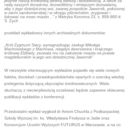
jedynie naszą królewską pewną wiedzą i łaskawością, a także za
radą naszych doradców, dozwoliliśmy i niniejszym dozwalamy,
aby z jego dziedzicznej wsi, zwanej pospolicie Jawornik, położonej
w ziemi sandomierskiej i w okręgu pilzneńskim, erygować i
lokować na nowo miasto..."
z Metryka Koronna 23, s. 858-860 tł.
S. Zych
przekład wykładowcy innych archiwalnych dokumentów:
„Król Zygmunt Stary, wynagradzając zasługi Mikołaja
Machowskiego z Machowa, niegdyś dworzanina i krajczego
królowej Elżbiety, zezwala mu na założenie miasta na prawie
magdeburskim w jego wsi dziedzicznej Jawornik”
W niezwykle interesującym wykładzie pojawiło się wiele nowych
faktów, dociekań i prawdopodobieństw opartych o szeroką wiedzę
prelegenta dotyczącą obyczajów średniowiecznych. Wielu
słuchaczy z niecierpliwością oczekiwać będzie zapewne obiecanej
publikacji wykładów z konferencji.
Przedostatni wykład wygłosił dr Antoni Chuchla z Podkarpackiej
Szkoły Wyższej im. ks. Władysława Findysza w Jaśle oraz
Konsorcjum Uczelni Wyższych FUTURUS w Warszawie, a na co