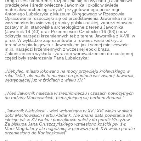
Druga część konferencji rozpoczęła się od wykładu „Osadnictwo
pradziejowe i średniowieczne Jawornika i okolic w świetle
materiałów archeologicznych” przygotowanego przez mgr
Antoniego Lubelczyka z Muzeum Okręgowego w Rzeszowie.
Opracowanie rozpoczęło się od przedstawienia Jawornika na tle
wczesnośredniowiecznej granicy polsko-ruskiej, zaprezentowane
zostały m.in. stanowiska archeologiczne z terenu Jawornika
(Jawornik 14 (40) oraz Przedmieście Czudeckie 16 (83)) oraz
odkrycia narzędzi krzemiennych też z terenu Jawornika z X-VIII w
p.n.e. W wykładzie zaprezentowano również wiele odkryć z
terenów sąsiadujących z Jawornikiem jak i samej miejscowości
m.in. narzędzi krzemiennych z wczesnej epoki brązu.
Zakończeniem wykładu i zarazem wprowadzeniem do następnej
części były stwierdzenia Pana Lubelczyka:
„Niebylec..miasto lokowano na mocy przywileju królewskiego w
roku 1509, ale miało to miejsce na gruntach wsi zwanej Jawornik,
występującej już w źródłach z wieku XV.”
„Wieś Jawornik należała w średniowieczu i czasach nowożytnych
do rodziny Machowskich, pieczętującej się herbem Abdank.”
„Jawornik Niebylecki - wieś wchodząca w XV i XVI wieku w skład
dóbr Machowskich herbu Abdank. Nie znana data powstania ale
istnieje już w XV wieku i początkowo należy do parafii Strzyżow.
Za biskupa Jana Gruszczyńskiego wzniesiono kościół pw. św.
Marii Magdaleny ale najpóźniej w pierwszej poł. XVI wieku parafie
przeniesiono do Konieczkowej”