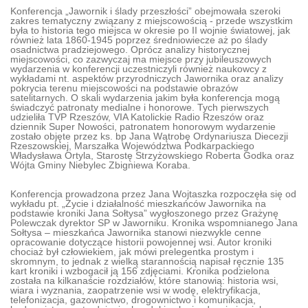
Konferencja „Jawornik i ślady przeszłości” obejmowała szeroki
zakres tematyczny związany z miejscowością - przede wszystkim
była to historia tego miejsca w okresie po II wojnie światowej, jak
również lata 1860-1945 poprzez średniowiecze aż po ślady
osadnictwa pradziejowego. Oprócz analizy historycznej
miejscowości, co zazwyczaj ma miejsce przy jubileuszowych
wydarzenia w konferencji uczestniczyli również naukowcy z
wykładami nt. aspektów przyrodniczych Jawornika oraz analizy
pokrycia terenu miejscowości na podstawie obrazów
satelitarnych. O skali wydarzenia jakim była konferencja mogą
świadczyć patronaty medialne i honorowe. Tych pierwszych
udzieliła TVP Rzeszów, VIA Katolickie Radio Rzeszów oraz
dziennik Super Nowości, patronatem honorowym wydarzenie
zostało objęte przez ks. bp Jana Wątrobę Ordynariusza Diecezji
Rzeszowskiej, Marszałka Województwa Podkarpackiego
Władysława Ortyla, Starostę Strzyżowskiego Roberta Godka oraz
Wójta Gminy Niebylec Zbigniewa Koraba.
Konferencja prowadzona przez Jana Wojtaszka rozpoczęła się od
wykładu pt. „Życie i działalność mieszkańców Jawornika na
podstawie kroniki Jana Sołtysa” wygłoszonego przez Grażynę
Polewczak dyrektor SP w Jaworniku. Kronika wspomnianego Jana
Sołtysa – mieszkańca Jawornika stanowi niezwykle cenne
opracowanie dotyczące historii powojennej wsi. Autor kroniki
chociaż był człowiekiem, jak mówi prelegentka prostym i
skromnym, to jednak z wielką starannością napisał ręcznie 135
kart kroniki i wzbogacił ją 156 zdjęciami. Kronika podzielona
została na kilkanaście rozdziałów, które stanowią: historia wsi,
wiara i wyznania, zaopatrzenie wsi w wodę, elektryfikacja,
telefonizacja, gazownictwo, drogownictwo i komunikacja,