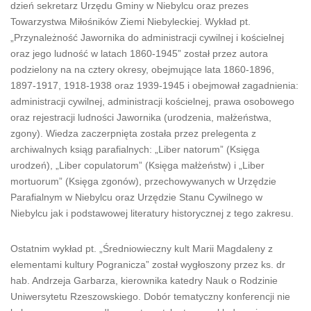
dzień sekretarz Urzędu Gminy w Niebylcu oraz prezes
Towarzystwa Miłośników Ziemi Niebyleckiej. Wykład pt.
„Przynależność Jawornika do administracji cywilnej i kościelnej
oraz jego ludność w latach 1860-1945” został przez autora
podzielony na na cztery okresy, obejmujące lata 1860-1896,
1897-1917, 1918-1938 oraz 1939-1945 i obejmował zagadnienia:
administracji cywilnej, administracji kościelnej, prawa osobowego
oraz rejestracji ludności Jawornika (urodzenia, małżeństwa,
zgony). Wiedza zaczerpnięta została przez prelegenta z
archiwalnych ksiąg parafialnych: „Liber natorum” (Księga
urodzeń), „Liber copulatorum” (Księga małżeństw) i „Liber
mortuorum” (Księga zgonów), przechowywanych w Urzędzie
Parafialnym w Niebylcu oraz Urzędzie Stanu Cywilnego w
Niebylcu jak i podstawowej literatury historycznej z tego zakresu.
Ostatnim wykład pt. „Średniowieczny kult Marii Magdaleny z
elementami kultury Pogranicza” został wygłoszony przez ks. dr
hab. Andrzeja Garbarza, kierownika katedry Nauk o Rodzinie
Uniwersytetu Rzeszowskiego. Dobór tematyczny konferencji nie