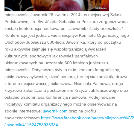
miejscowości Jawornik 26 kwietnia 2014r. w miejscowej Szkole
Podstawowej im. Św. Józefa Sebastiana Pelczara zorganizowana
została konferencja naukowa pn. „Jawornik i ślady przeszłości”.
Konferencja jest jedną z wielu inicjatyw Komitetu Organizacyjnego
Obchodów Jubileuszu 600-lecia Jawornika, który od początku
roku aktywnie zajmuje się współorganizacją wydarzeń
kulturalnych, sportowych jak również parafialnych
ukierunkowanych na uczczenie 600 letniego jubileuszu
miejscowości. Dotychczas były to m.in. konkurs fotograficzny,
jubileuszowy sylwester, dzień seniora, turniej siatkarski dla drużyn
z terenu miejscowości, jubileuszowa Niedziela Palmowa, droga
krzyżowa zakończona postawieniem Krzyża Jubileuszowego oraz
ostatnio wspomniana konferencja naukowa. Podejmowane
inicjatywy komitetu organizacyjnego można obserwować na
stronie internetowej
jawornik.com
oraz na profilu
społecznościowym
https://www.facebook.com/pages/Miejscowo%
Jawornik/411624758933384
.