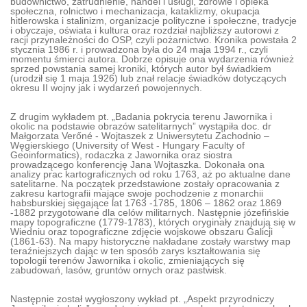
budownictwo, zatrudnienie, handel i usługi, zdrowie i opieka
społeczna, rolnictwo i mechanizacja, kataklizmy, okupacja
hitlerowska i stalinizm, organizacje polityczne i społeczne, tradycje
i obyczaje, oświata i kultura oraz rozdział najbliższy autorowi z
racji przynależności do OSP, czyli pożarnictwo. Kronika powstała 2
stycznia 1986 r. i prowadzona była do 24 maja 1994 r., czyli
momentu śmierci autora. Dobrze opisuje ona wydarzenia również
sprzed powstania samej kroniki, których autor był świadkiem
(urodził się 1 maja 1926) lub znał relacje świadków dotyczących
okresu II wojny jak i wydarzeń powojennych.
Z drugim wykładem pt. „Badania pokrycia terenu Jawornika i
okolic na podstawie obrazów satelitarnych” wystąpiła doc. dr
Małgorzata Verőné - Wojtaszek z Uniwersytetu Zachodnio –
Węgierskiego (University of West - Hungary Faculty of
Geoinformatics), rodaczka z Jawornika oraz siostra
prowadzącego konferencję Jana Wojtaszka. Dokonała ona
analizy prac kartograficznych od roku 1763, aż po aktualne dane
satelitarne. Na początek przedstawione zostały opracowania z
zakresu kartografii mające swoje pochodzenie z monarchii
habsburskiej sięgające lat 1763 -1785, 1806 – 1862 oraz 1869
-1882 przygotowane dla celów militarnych. Następnie józefińskie
mapy topograficzne (1779-1783), których oryginały znajdują się w
Wiedniu oraz topograficzne zdjęcie wojskowe obszaru Galicji
(1861-63). Na mapy historyczne nakładane zostały warstwy map
teraźniejszych dając w ten sposób zarys kształtowania się
topologii terenów Jawornika i okolic, zmieniających się
zabudowań, lasów, gruntów ornych oraz pastwisk.
Następnie został wygłoszony wykład pt. „Aspekt przyrodniczy