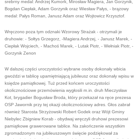
srebrny medal: Andrzej Kumork, Mirosław Magiera, Jan Gorzynik,
Bogdan Ciepłak, Adam Gorzynik oraz Wiesław Pałys, - brązowy
medal: Pałys Roman, Janusz Adam oraz Wojtowicz Krzysztof.
Wręczono poza tym odznaki Wzorowy Strażak - otrzymali je
druhowie: - Sołtys Grzegorz, -Magiera Andrzej, - Janusz Marek, -
Ciepłak Wojciech, - Machoś Marek, - Lutak Piotr, - Wełniak Piotr, -
Gorzynik Zenon
W dalszej części uroczystości wybrane osoby dokonały wbicia
gwoździ w tablicę upamiętniającą jubileusz oraz dokonały wpisu w
księdze pamiątkowej. Tuż przed końcem uroczystości
okolicznościowe przemówienia wygłosili m.in. druh Mieczysław
Kot, brygadier Bogusław Broda, który przekazał na ręce prezesa
OSP Jawornik przy tej okazji okolicznościowy adres. Głos zabrał
również Starosta Strzyżowski Robert Godek oraz Wójt Gminy
Niebylec Zbigniew Korab - obydwaj wręczyli druhowi prezesowi
pamiątkowe grawerowane tablice. Na zakończenie wszystkim
zgromadzonym na jubileuszowym święcie podziękował za