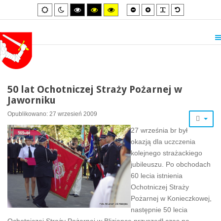
Smaller
Larger
PLG_SYSTEM_
Default
Default
Night
High
High
High
font
font
font
mode
mode
contrast
contrast
contrast
black/white
black/yellow
yellow/black
mode.
mode.
mode.
50 lat Ochotniczej Straży Pożarnej w
Jaworniku
Opublikowano: 27 wrzesień 2009
27 września br był
okazją dla uczczenia
kolejnego strażackiego
jubileuszu. Po obchodach
60 lecia istnienia
Ochotniczej Straży
Pożarnej w Konieczkowej,
następnie 50 lecia