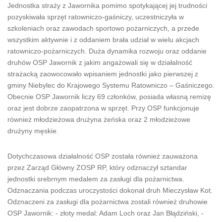
Jednostka straży z Jawornika pomimo spotykającej jej trudności
pozyskiwała sprzęt ratowniczo-gaśniczy, uczestniczyła w
szkoleniach oraz zawodach sportowo pożarniczych, a przede
wszystkim aktywnie i z oddaniem brała udział w wielu akcjach
ratowniczo-pożarniczych. Duża dynamika rozwoju oraz oddanie
druhów OSP Jawornik z jakim angażowali się w działalność
strażacką zaowocowało wpisaniem jednostki jako pierwszej z
gminy Niebylec do Krajowego Systemu Ratowniczo – Gaśniczego.
Obecnie OSP Jawornik liczy 69 członków, posiada własną remizę
oraz jest dobrze zaopatrzona w sprzęt. Przy OSP funkcjonuje
również młodzieżowa drużyna żeńska oraz 2 młodzieżowe
drużyny męskie.
Dotychczasowa działalność OSP została również zauważona
przez Zarząd Główny ZOSP RP, który odznaczył sztandar
jednostki srebrnym medalem za zasługi dla pożarnictwa.
Odznaczania podczas uroczystości dokonał druh Mieczysław Kot.
Odznaczeni za zasługi dla pożarnictwa zostali również druhowie
OSP Jawornik: - złoty medal: Adam Loch oraz Jan Błądziński, -