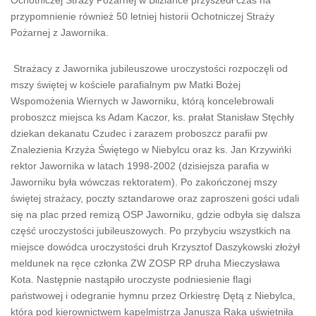
Ochotniczej Straży Pożarnej w Bliziance przyszedł czas na
przypomnienie również 50 letniej historii Ochotniczej Straży
Pożarnej z Jawornika.
Strażacy z Jawornika jubileuszowe uroczystości rozpoczęli od
mszy świętej w kościele parafialnym pw Matki Bożej
Wspomożenia Wiernych w Jaworniku, którą koncelebrowali
proboszcz miejsca ks Adam Kaczor, ks. prałat Stanisław Stęchły
dziekan dekanatu Czudec i zarazem proboszcz parafii pw
Znalezienia Krzyża Świętego w Niebylcu oraz ks. Jan Krzywińki
rektor Jawornika w latach 1998-2002 (dzisiejsza parafia w
Jaworniku była wówczas rektoratem). Po zakończonej mszy
świętej strażacy, poczty sztandarowe oraz zaproszeni gości udali
się na plac przed remizą OSP Jaworniku, gdzie odbyła się dalsza
część uroczystości jubileuszowych. Po przybyciu wszystkich na
miejsce dowódca uroczystości druh Krzysztof Daszykowski złożył
meldunek na ręce członka ZW ZOSP RP druha Mieczysława
Kota. Następnie nastąpiło uroczyste podniesienie flagi
państwowej i odegranie hymnu przez Orkiestrę Dętą z Niebylca,
która pod kierownictwem kapelmistrza Janusza Raka uświetniła