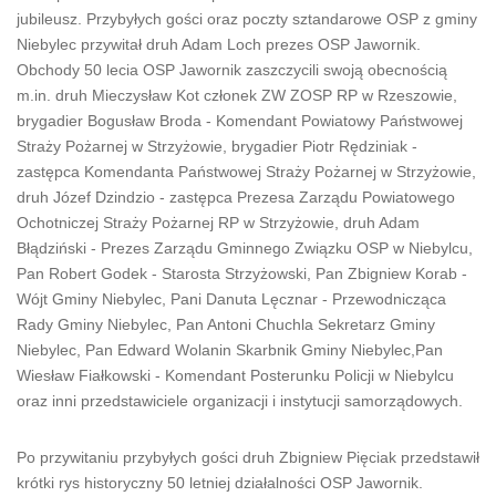
jubileusz. Przybyłych gości oraz poczty sztandarowe OSP z gminy
Niebylec przywitał druh Adam Loch prezes OSP Jawornik.
Obchody 50 lecia OSP Jawornik zaszczycili swoją obecnością
m.in. druh Mieczysław Kot członek ZW ZOSP RP w Rzeszowie,
brygadier Bogusław Broda - Komendant Powiatowy Państwowej
Straży Pożarnej w Strzyżowie, brygadier Piotr Rędziniak -
zastępca Komendanta Państwowej Straży Pożarnej w Strzyżowie,
druh Józef Dzindzio - zastępca Prezesa Zarządu Powiatowego
Ochotniczej Straży Pożarnej RP w Strzyżowie, druh Adam
Błądziński - Prezes Zarządu Gminnego Związku OSP w Niebylcu,
Pan Robert Godek - Starosta Strzyżowski, Pan Zbigniew Korab -
Wójt Gminy Niebylec, Pani Danuta Lęcznar - Przewodnicząca
Rady Gminy Niebylec, Pan Antoni Chuchla Sekretarz Gminy
Niebylec, Pan Edward Wolanin Skarbnik Gminy Niebylec,Pan
Wiesław Fiałkowski - Komendant Posterunku Policji w Niebylcu
oraz inni przedstawiciele organizacji i instytucji samorządowych.
Po przywitaniu przybyłych gości druh Zbigniew Pięciak przedstawił
krótki rys historyczny 50 letniej działalności OSP Jawornik.