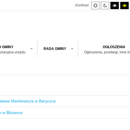
Default
Night
High
H
Kontrast
mode
mode
contras
co
black/w
bl
mode.
m
 GMINY
OGŁOSZENIA
RADA GMINY
nizacyjna urzędu
Ogłoszenia, przetargi, inne i
sława Markiewicza w Baryczce
 w Bliziance