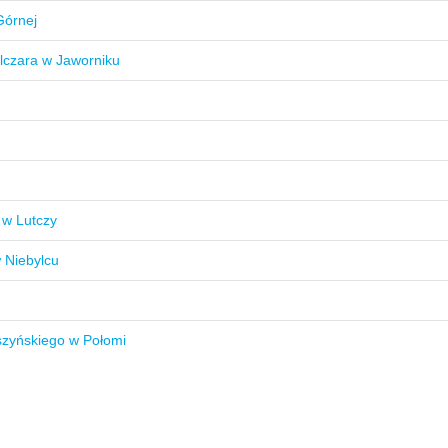
Górnej
lczara w Jaworniku
 w Lutczy
 Niebylcu
szyńskiego w Połomi