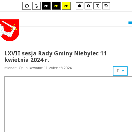
Smaller
Larger
PLG_SYSTEM_
Default
Default
Night
High
High
High
font
font
font
mode
mode
contrast
contrast
contrast
black/white
black/yellow
yellow/black
mode.
mode.
mode.
LXVII sesja Rady Gminy Niebylec 11
kwietnia 2024 r.
mlenart
Opublikowano: 11 kwiecień 2024