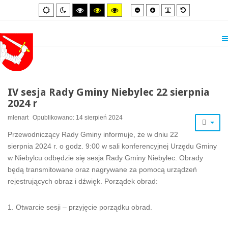
Smaller
Larger
PLG_SYSTEM_
Default
Default
Night
High
High
High
font
font
font
mode
mode
contrast
contrast
contrast
black/white
black/yellow
yellow/black
mode.
mode.
mode.
IV sesja Rady Gminy Niebylec 22 sierpnia
2024 r
mlenart
Opublikowano: 14 sierpień 2024
Przewodniczący Rady Gminy informuje, że w dniu 22
sierpnia 2024 r. o godz. 9:00 w sali konferencyjnej Urzędu Gminy
w Niebylcu odbędzie się sesja Rady Gminy Niebylec. Obrady
będą transmitowane oraz nagrywane za pomocą urządzeń
rejestrujących obraz i dźwięk. Porządek obrad:
1. Otwarcie sesji – przyjęcie porządku obrad.