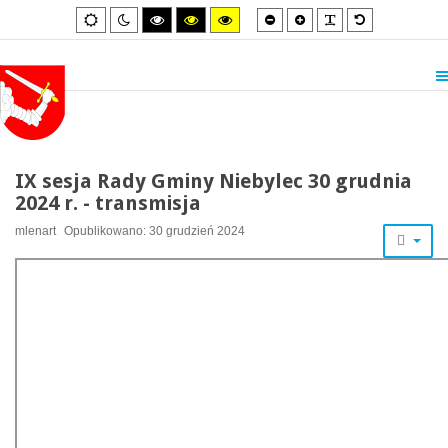
Smaller
Larger
PLG_SYSTEM_
Default
Default
Night
High
High
High
font
font
font
mode
mode
contrast
contrast
contrast
black/white
black/yellow
yellow/black
mode.
mode.
mode.
IX sesja Rady Gminy Niebylec 30 grudnia
2024 r. - transmisja
mlenart
Opublikowano: 30 grudzień 2024