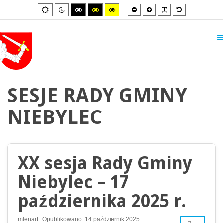
Smaller
Larger
PLG_SYSTEM_
Default
Default
Night
High
High
High
font
font
font
mode
mode
contrast
contrast
contrast
black/white
black/yellow
yellow/black
mode.
mode.
mode.
SESJE RADY GMINY
NIEBYLEC
XX sesja Rady Gminy
Niebylec – 17
października 2025 r.
mlenart
Opublikowano: 14 październik 2025