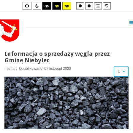
Smaller
Larger
PLG_SYSTEM_
Default
Default
Night
High
High
High
font
font
font
mode
mode
contrast
contrast
contrast
black/white
black/yellow
yellow/black
mode.
mode.
mode.
Informacja o sprzedaży węgla przez
Gminę Niebylec
mlenart
Opublikowano: 07 listopad 2022