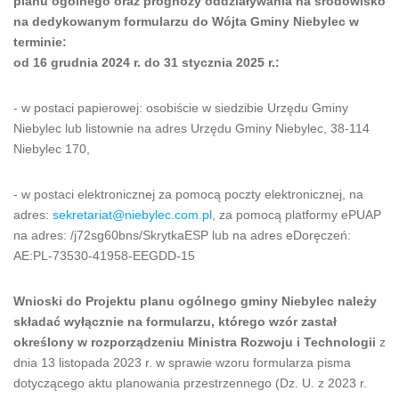
planu ogólnego oraz prognozy oddziaływania na środowisko
na dedykowanym formularzu do Wójta Gminy Niebylec w
terminie:
od 16 grudnia 2024 r. do 31 stycznia 2025 r.:
- w postaci papierowej: osobiście w siedzibie Urzędu Gminy
Niebylec lub listownie na adres Urzędu Gminy Niebylec, 38-114
Niebylec 170,
- w postaci elektronicznej za pomocą poczty elektronicznej, na
adres:
sekretariat@niebylec.com.pl
, za pomocą platformy ePUAP
na adres: /j72sg60bns/SkrytkaESP lub na adres eDoręczeń:
AE:PL-73530-41958-EEGDD-15
Wnioski do Projektu planu ogólnego gminy Niebylec należy
składać wyłącznie na formularzu, którego wzór zastał
określony w rozporządzeniu Ministra Rozwoju i Technologii
z
dnia 13 listopada 2023 r. w sprawie wzoru formularza pisma
dotyczącego aktu planowania przestrzennego (Dz. U. z 2023 r.