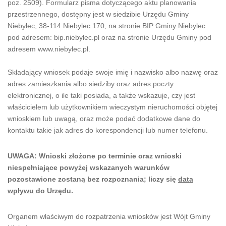
poz. 2509). Formularz pisma dotyczącego aktu planowania
przestrzennego, dostępny jest w siedzibie Urzędu Gminy
Niebylec, 38-114 Niebylec 170, na stronie BIP Gminy Niebylec
pod adresem: bip.niebylec.pl oraz na stronie Urzędu Gminy pod
adresem www.niebylec.pl.
Składający wniosek podaje swoje imię i nazwisko albo nazwę oraz
adres zamieszkania albo siedziby oraz adres poczty
elektronicznej, o ile taki posiada, a także wskazuje, czy jest
właścicielem lub użytkownikiem wieczystym nieruchomości objętej
wnioskiem lub uwagą, oraz może podać dodatkowe dane do
kontaktu takie jak adres do korespondencji lub numer telefonu.
UWAGA: Wnioski złożone po terminie oraz wnioski
niespełniające powyżej wskazanych warunków
pozostawione zostaną bez rozpoznania; liczy się
data
wpływu
do Urzędu.
Organem właściwym do rozpatrzenia wniosków jest Wójt Gminy