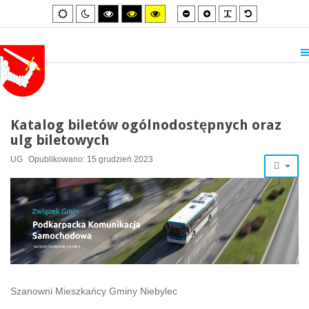
Smaller
Larger
PLG_SYSTEM_
Default
Default
Night
High
High
High
font
font
font
mode
mode
contrast
contrast
contrast
black/white
black/yellow
yellow/black
mode.
mode.
mode.
Katalog biletów ogólnodostępnych oraz
ulg biletowych
UG
Opublikowano: 15 grudzień 2023
Szanowni Mieszkańcy Gminy Niebylec