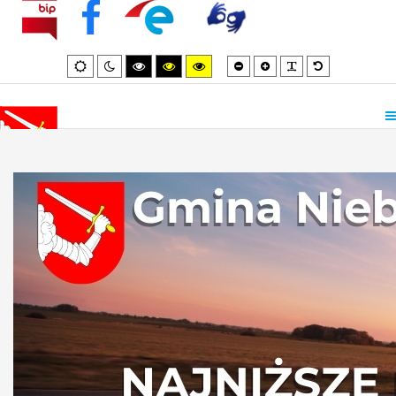
Smaller
Larger
PLG_SYSTEM_
Default
Default
Night
High
High
High
font
font
font
mode
mode
contrast
contrast
contrast
black/white
black/yellow
yellow/black
mode.
mode.
mode.