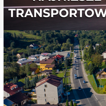
AKTUALNOŚCI Z
GMINY NIEBYLEC
Kondolencje
UG
Opublikowano: 11 sierpień 2025