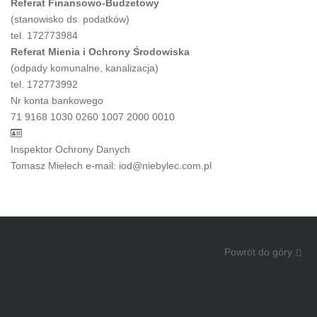
Referat Finansowo-Budżetowy
(stanowisko ds. podatków)
tel. 172773984
Referat Mienia i Ochrony Środowiska
(odpady komunalne, kanalizacja)
tel. 172773992
Nr konta bankowego
71 9168 1030 0260 1007 2000 0010
Inspektor Ochrony Danych
Tomasz Mielech e-mail: iod@niebylec.com.pl
Powrót do góry