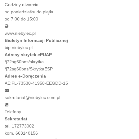
Godziny otwarcia
od poniedziałku do piątku
od 7:00 do 15:00
www.niebylec.pl
Biuletyn Informacji Publicznej
bip.niebylec.pl
Adresy skrytek ePUAP
/j72sg60bns/skrytka
/j72sg60bns/SkrytkaESP
Adres e-Doręczenia
AE:PL-73530-41958-EEGDD-15
sekretariat@niebylec.com.pl
Telefony
Sekretariat
tel. 172773002
kom. 663140156